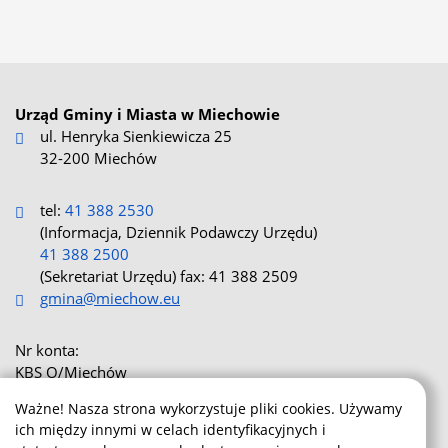
Dane kontaktowe
Urząd Gminy i Miasta w Miechowie
ul. Henryka Sienkiewicza 25
32-200 Miechów
tel:
41 388 2530
(Informacja, Dziennik Podawczy Urzędu)
41 388 2500
(Sekretariat Urzędu) fax: 41 388 2509
gmina@miechow.eu
Nr konta:
KBS O/Miechów
17 8591 0007 0200 0013 8080 0008
Ważne! Nasza strona wykorzystuje pliki cookies. Używamy
ich między innymi w celach identyfikacyjnych i