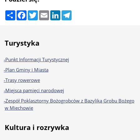
Share
Facebook
Twitter
Email
LinkedIn
Telegram
Stopka Gminy Miechów
Turystyka
Punkt Informacji Turystycznej
Plan Gminy i Miasta
Trasy rowerowe
Miejsca pamięci narodowej
Zespół Poklasztorny Bożogrobców z Bazyliką Grobu Bożego
w Miechowie
Kultura i rozrywka